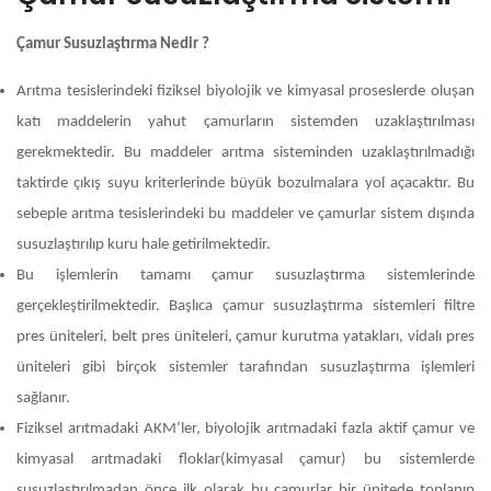
Çamur Susuzlaştırma Nedir ?
Arıtma tesislerindeki fiziksel biyolojik ve kimyasal proseslerde oluşan
katı maddelerin yahut çamurların sistemden uzaklaştırılması
gerekmektedir. Bu maddeler arıtma sisteminden uzaklaştırılmadığı
taktirde çıkış suyu kriterlerinde büyük bozulmalara yol açacaktır. Bu
sebeple arıtma tesislerindeki bu maddeler ve çamurlar sistem dışında
susuzlaştırılıp kuru hale getirilmektedir.
Bu işlemlerin tamamı çamur susuzlaştırma sistemlerinde
gerçekleştirilmektedir. Başlıca çamur susuzlaştırma sistemleri filtre
pres üniteleri, belt pres üniteleri, çamur kurutma yatakları, vidalı pres
üniteleri gibi birçok sistemler tarafından susuzlaştırma işlemleri
sağlanır.
Fiziksel arıtmadaki AKM’ler, biyolojik arıtmadaki fazla aktif çamur ve
kimyasal arıtmadaki floklar(kimyasal çamur) bu sistemlerde
susuzlaştırılmadan önce ilk olarak bu çamurlar bir ünitede toplanıp