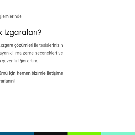
işlemlerinde
 Izgaraları?
 ızgara çözümleri
ile tesislerinizin
ayanıklı malzeme seçenekleri ve
üvenilirliğini artırır.
zümü için hemen bizimle iletişime
arlanın!