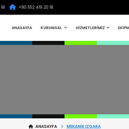
 18
+90 552 419 20 18
ANASAYFA
KURUMSAL
HİZMETLERİMİZ
EKİP
ANASAYFA
MEKANIK IZGARA