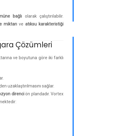
ümüne bağlı
olarak çalıştırılabilir.
e miktarı
ve
atıksu karakteristiği
gara Çözümleri
arına ve boyutuna göre iki farklı
ar.
den uzaklaştırılmasını sağlar.
ozyon direnci
ön plandadır. Vortex
mektedir: