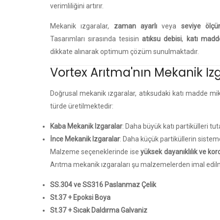
verimliliğini artırır.
Mekanik ızgaralar,
zaman ayarlı
veya
seviye ölç
Tasarımları sırasında tesisin
atıksu debisi
,
katı madd
dikkate alınarak optimum çözüm sunulmaktadır.
Vortex Arıtma'nın Mekanik Iz
Doğrusal mekanik ızgaralar, atıksudaki katı madde mikt
türde üretilmektedir:
Kaba Mekanik Izgaralar
: Daha büyük katı partikülleri tut
İnce Mekanik Izgaralar
: Daha küçük partiküllerin sistem
Malzeme seçeneklerinde ise
yüksek dayanıklılık ve kor
Arıtma mekanik ızgaraları şu malzemelerden imal edil
SS.304 ve SS316 Paslanmaz Çelik
St.37 + Epoksi Boya
St.37 + Sıcak Daldırma Galvaniz